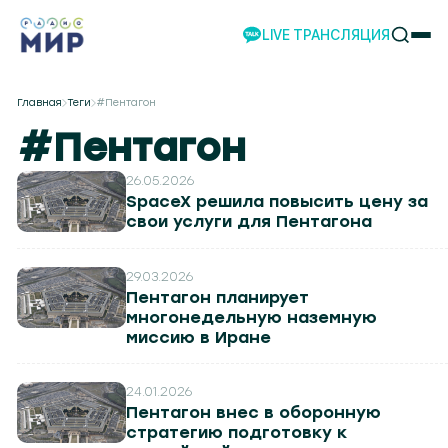
LIVE ТРАНСЛЯЦИЯ
НОВОСТИ
Главная
Теги
#Пентагон
НАШИ ПРОЕКТЫ
#Пентагон
ПРОГРАММЫ
НАШИ СОБЫТИЯ
26.05.2026
SpaceX решила повысить цену за
КОМАНДА
свои услуги для Пентагона
РЕКЛАМА
ВИДЕО
29.03.2026
Пентагон планирует
ТЕЛЕСТУДИЯ
многонедельную наземную
НАШЕ ПРИЛОЖЕНИЕ
миссию в Иране
24.01.2026
Пентагон внес в оборонную
огилев 107.8
Гомель 101.7
Барановичи 98.4
Пинск 103.2
Бобруйск 103.6
Солигорск 104.
стратегию подготовку к