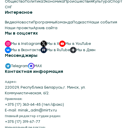
Общество
Политика
Экономика
Происшествия
Культура
Спорт
СНГ
Интересное
Видео
Новости
Программы
Команда
Подкаст
Наши события
Наши проекты
Архив сайта
Мы в соцсетях
Мы в Instagram
Мы в X
Мы в YouTube
Мы в Вконтакте
Мы в RuTube
Мы в Дзен
Мессенджеры
Telegram
MAX
Контактная информация
Адрес:
220029, Республика Беларусь,г. Минск, ул.
Коммунистическая, 6/2.
Приемная:
+375 (17) 363-64-45 (тел./факс)
E-mail: minsk_adm@mirtv.ru
Главный редактор студии радио:
+375 (17) 319-67-77
Музыкальный редактор: