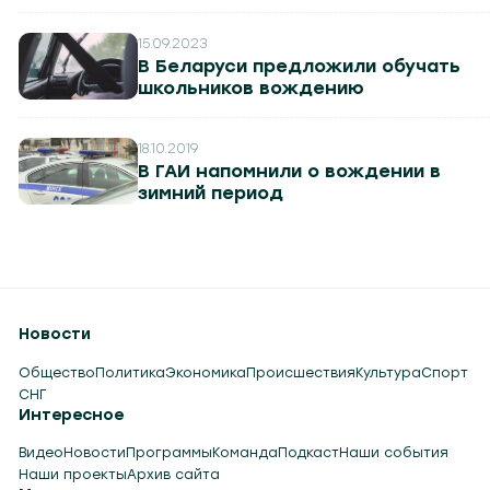
15.09.2023
В Беларуси предложили обучать
школьников вождению
18.10.2019
В ГАИ напомнили о вождении в
зимний период
Новости
Общество
Политика
Экономика
Происшествия
Культура
Спорт
СНГ
Интересное
Видео
Новости
Программы
Команда
Подкаст
Наши события
Наши проекты
Архив сайта